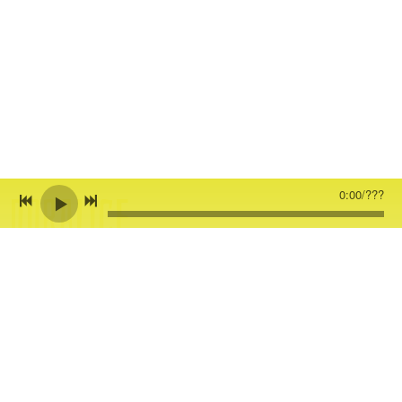
0:00
/
???
DORALICE
SHARE
0:00
/
???